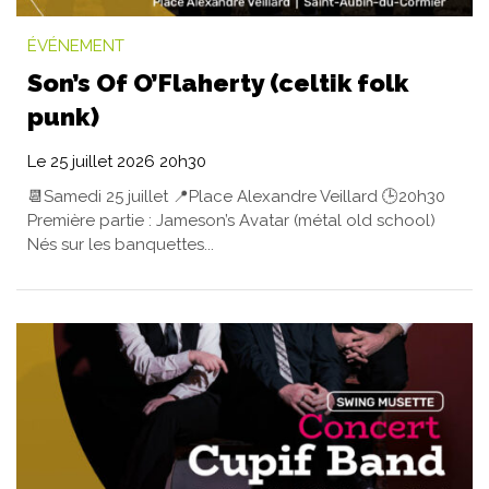
ÉVÉNEMENT
Son’s Of O’Flaherty (celtik folk
punk)
Le
25
juillet
2026
20h30
📆Samedi 25 juillet 📍Place Alexandre Veillard 🕒20h30
Première partie : Jameson’s Avatar (métal old school)
Nés sur les banquettes...