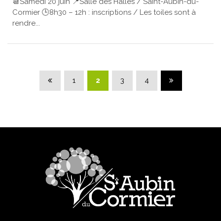
📆Samedi 20 juin 📍Salle des Halles / Saint-Aubin-du-
Cormier 🕒8h30 – 12h : inscriptions / Les toiles sont à
rendre...
Page précédente
Page suivante
1
2
3
4