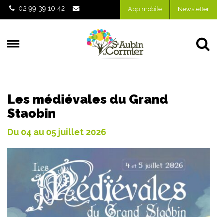
Gestion des traceurs
02 99 39 10 42
App mobile
Newsletter
Al
Les médiévales du Grand
Staobin
Du
04
au
05
juillet
2026