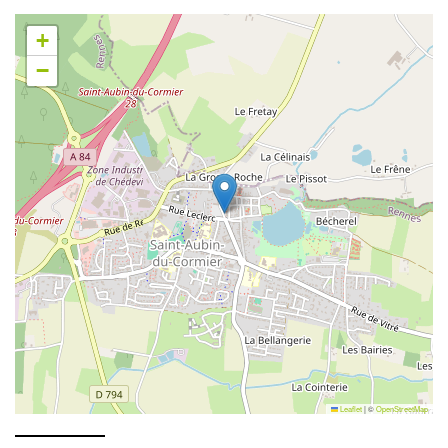
+
−
Leaflet
|
©
OpenStreetMap