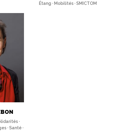
Étang · Mobilités · SMICTOM
LEBON
lidarités ·
es · Santé ·