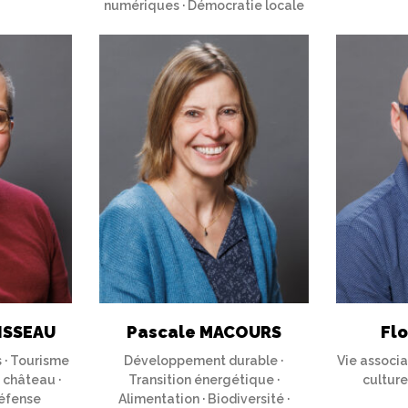
numériques · Démocratie locale
ISSEAU
Pascale MACOURS
Fl
 · Tourisme
Développement durable ·
Vie associat
u château ·
Transition énergétique ·
culture
éfense
Alimentation · Biodiversité ·