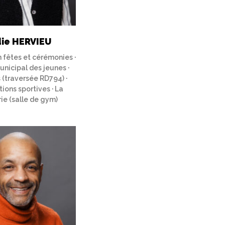
die HERVIEU
 fêtes et cérémonies ·
unicipal des jeunes ·
 (traversée RD794) ·
ions sportives · La
ie (salle de gym)