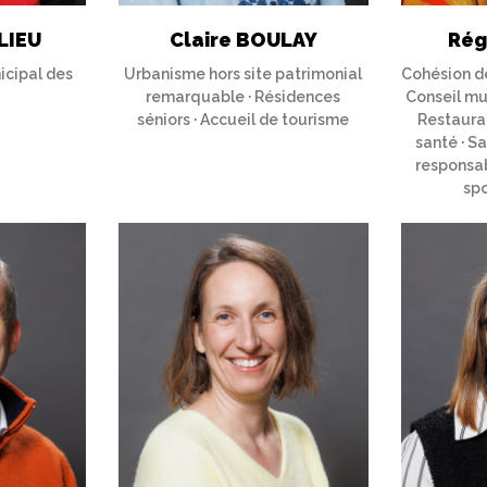
LIEU
Claire BOULAY
Rég
icipal des
Urbanisme hors site patrimonial
Cohésion de
remarquable · Résidences
Conseil mu
séniors · Accueil de tourisme
Restaurat
santé · S
responsab
spo