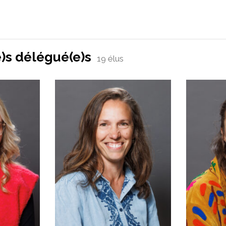
e)s délégué(e)s
19 élus