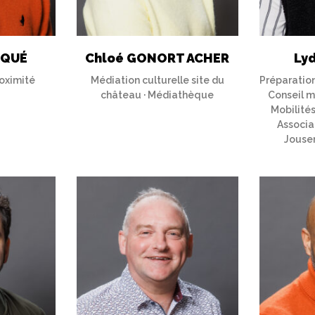
UQUÉ
Chloé GONORT ACHER
Ly
oximité
Médiation culturelle site du
Préparation
château · Médiathèque
Conseil m
Mobilités
Associat
Jouser