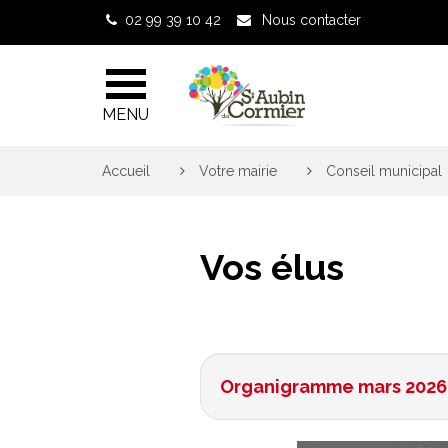
Gestion des traceurs
02 99 39 10 42
Nous contacter
MENU
Accueil
>
Votre mairie
>
Conseil municipal
Vos élus
Organigramme mars 2026