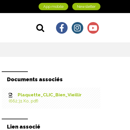
App mobile
Newsletter
Lien vers le comp
Lien vers le c
Lien vers 
Aller à la recherche
Documents associés
Plaquette_CLIC_Bien_Vieillir
662,31
Ko
, pdf
Lien associé