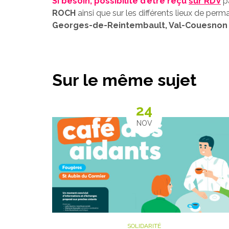
Si besoin, possibilité d’être reçu
sur RDV
p
ROCH
ainsi que sur les différents lieux de per
Georges-de-Reintembault, Val-Couesnon (A
Sur le même sujet
24
EMBRE
NOV
SOLIDARITÉ