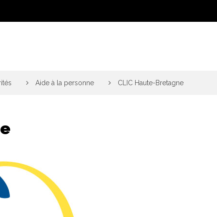
ités
>
Aide à la personne
>
CLIC Haute-Bretagne
ne