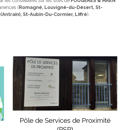
ar les conseillères sur les sites de
FOUGERES & MAEN
manences (
Romagné, Louvigné-du-Désert, St-
ntrain), St-Aubin-Du-Cormier, Liffré
).
Pôle de Services de Proximité
(PSP)