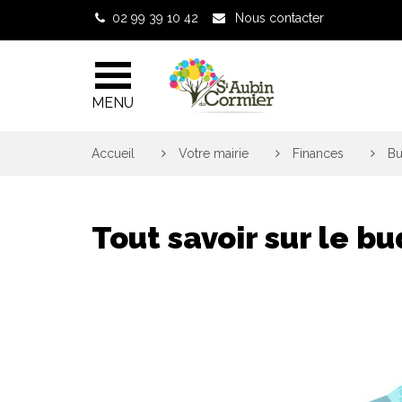
Gestion des traceurs
02 99 39 10 42
Nous contacter
MENU
Accueil
>
Votre mairie
>
Finances
>
Bu
Tout savoir sur le bu