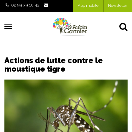
Gestion des traceurs
02 99 39 10 42
App mobile
Newsletter
Al
Actions de lutte contre le
moustique tigre