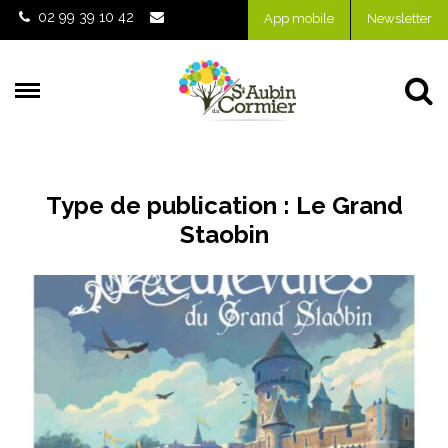
Gestion des traceurs
02 99 39 10 42
App mobile
Newsletter
Al
Type de publication :
Le Grand
Staobin