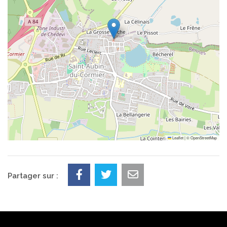
Leaflet
|
©
OpenStreetMap
Partager sur :