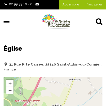
Gestion des traceurs
02 99 39 10 42
App mobile
Newsletter
Al
Église
31 Rue Prte Carrée, 35140 Saint-Aubin-du-Cormier,
France
+
−