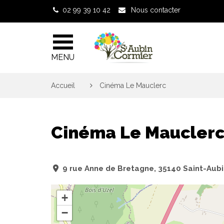
Gestion des traceurs
02 99 39 10 42
Nous contacter
MENU
Accueil
>
Cinéma Le Mauclerc
Cinéma Le Maucler
9 rue Anne de Bretagne, 35140 Saint-Aub
+
−