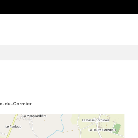
c
in-du-Cormier