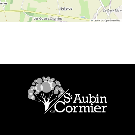
Leaflet
|
©
OpenStreetMap