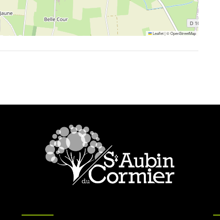
Leaflet
|
©
OpenStreetMap