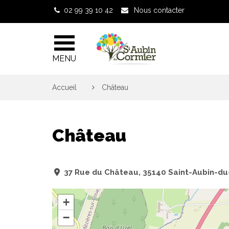
Gestion des traceurs
02 99 39 10 42
Nous contacter
MENU
Accueil
>
Château
Château
37 Rue du Château, 35140 Saint-Aubin-du
+
−