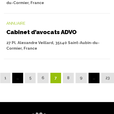
du-Cormier, France
ANNUAIRE
Cabinet d’avocats ADVO
27 Pl. Alexandre Veillard, 35140 Saint-Aubin-du-
Cormier, France
ge précédente
1
...
5
6
7
8
9
...
23