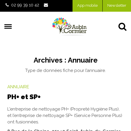
Gestion des traceurs
02 99 39 10 42
App mobile
Newsletter
Al
Archives :
Annuaire
Type de données fiche pour l’annuaire.
ANNUAIRE
PH+ et SP+
L'entreprise de nettoyage PH+ (Propreté Hygiène Plus),
et l’entreprise de nettoyage SP+ (Service Personne Plus)
ont fusionnées.