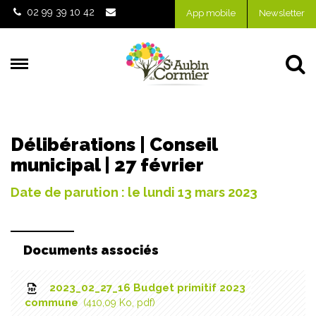
Gestion des traceurs
02 99 39 10 42
App mobile
Newsletter
Al
Délibérations | Conseil
municipal | 27 février
Date de parution : le lundi 13 mars 2023
Documents associés
2023_02_27_16 Budget primitif 2023
commune
410,09 Ko, pdf