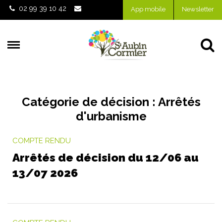
Gestion des traceurs
02 99 39 10 42
App mobile
Newsletter
Al
Catégorie de décision :
Arrêtés
d'urbanisme
COMPTE RENDU
Arrêtés de décision du 12/06 au
13/07 2026