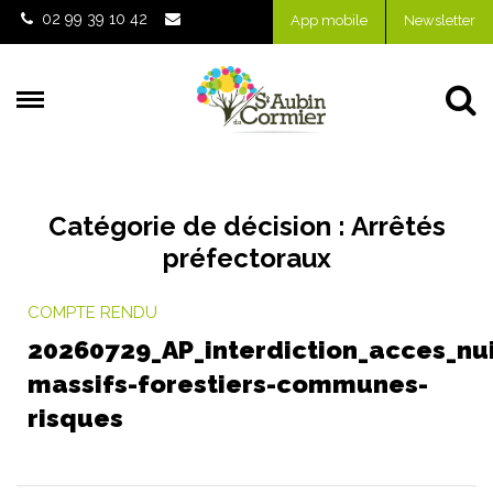
Gestion des traceurs
02 99 39 10 42
App mobile
Newsletter
Al
Catégorie de décision :
Arrêtés
préfectoraux
COMPTE RENDU
20260729_AP_interdiction_acces_nui
massifs-forestiers-communes-
risques