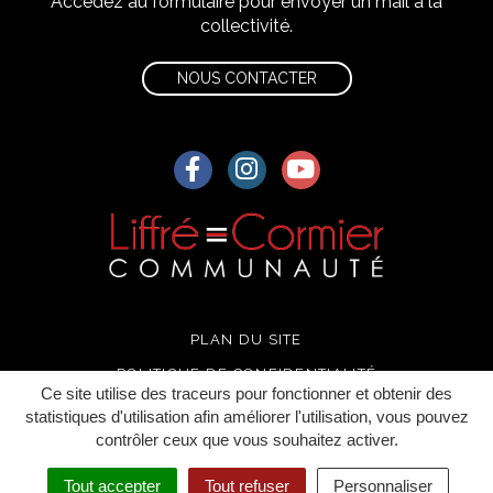
Accédez au formulaire pour envoyer un mail à la
collectivité.
NOUS CONTACTER
Lien vers le compte Facebook
Lien vers le compte Instagra
Lien vers la chaîne Yo
PLAN DU SITE
POLITIQUE DE CONFIDENTIALITÉ
Ce site utilise des traceurs pour fonctionner et obtenir des
MENTIONS LÉGALES
statistiques d'utilisation afin améliorer l'utilisation, vous pouvez
contrôler ceux que vous souhaitez activer.
CRÉDITS
Tout accepter
Tout refuser
Personnaliser