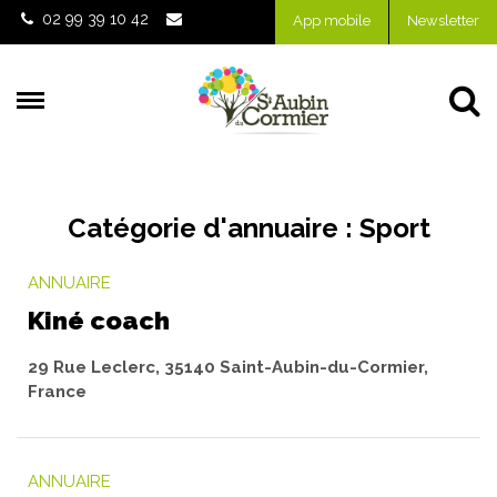
Gestion des traceurs
02 99 39 10 42
App mobile
Newsletter
Al
Catégorie d'annuaire :
Sport
ANNUAIRE
Kiné coach
29 Rue Leclerc, 35140 Saint-Aubin-du-Cormier,
France
ANNUAIRE