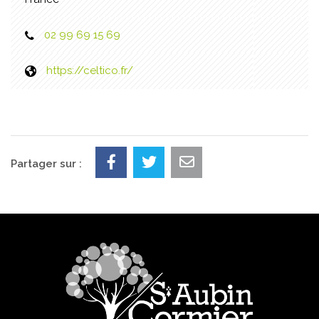
02 99 69 15 69
https://celtico.fr/
Partager sur :