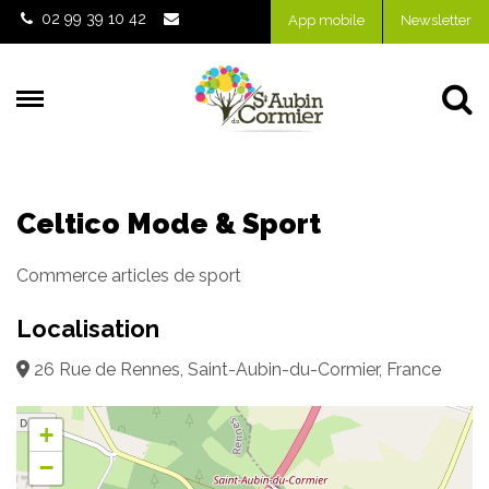
Gestion des traceurs
02 99 39 10 42
App mobile
Newsletter
Al
Celtico Mode & Sport
Commerce articles de sport
Localisation
26 Rue de Rennes, Saint-Aubin-du-Cormier, France
+
−