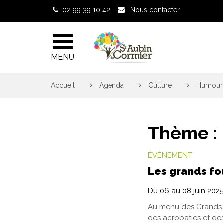
Gestion des traceurs
02 99 39 10 42
Nous contacter
MENU
Accueil
>
Agenda
>
Culture
>
Humour
Thème :
ÉVÉNEMENT
Les grands f
Du
06
au
08
juin
202
Au menu des Grands F
des acrobaties et des