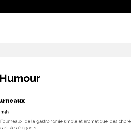
Humour
ourneaux
5
19h
ourneaux, de la gastronomie simple et aromatique, des chorég
 artistes élégants.