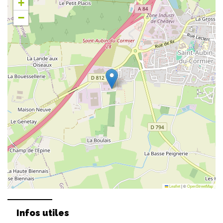
+
−
Leaflet
|
©
OpenStreetMap
Infos utiles