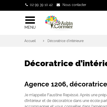
Gestion des traceurs
02 99 39 10 42
Nous contacter
MENU
Accueil
>
Décoratrice d’intérieure
Décoratrice d’intér
Agence 1206, décoratrice 
Je m’appelle Faustine Repéssé. Après une prépar
d’intérieur et de décoratrice dans une école par
accompagner et vous conseiller dans l’aménage