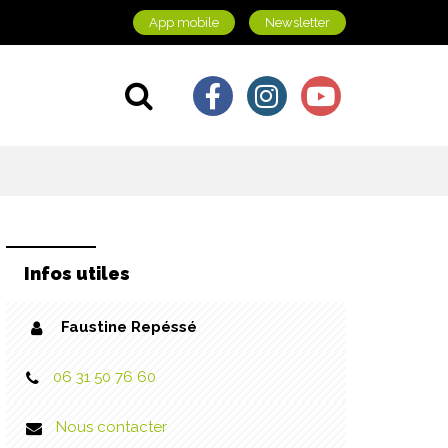
App mobile
Newsletter
Lien vers le comp
Lien vers le c
Lien vers 
Aller à la recherche
Infos utiles
Faustine Repéssé
06 31 50 76 60
Nous contacter