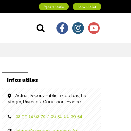
App mobile
Newsletter
Lien vers le comp
Lien vers le c
Lien vers 
Aller à la recherche
Infos utiles
Actua Décors Publicité, du bas, Le
Verger, Rives-du-Couesnon, France
02 99 14 62 70 / 06 56 66 29 54