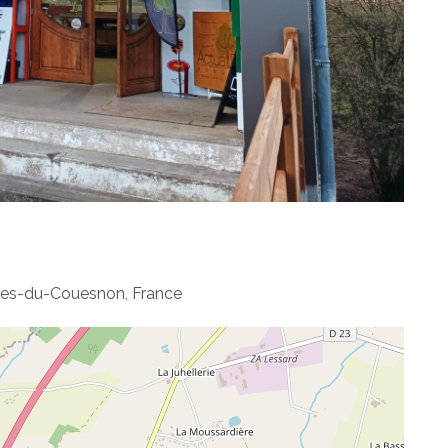
ives-du-Couesnon, France