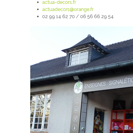
actua-decors.fr
actuadecors@orange.fr
02 99 14 62 70 / 06 56 66 29 54