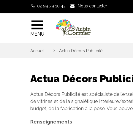
Gestion des traceurs
02 99 39 10 42
Nous contacter
MENU
Accueil
>
Actua Décors Publicité
Actua Décors Public
Actua Décors Publicité est spécialiste de l’ensei
de vitrines et de la signalétique intérieure/exté
budget, de la fabrication à la pose. Vous pouvez
Renseignements