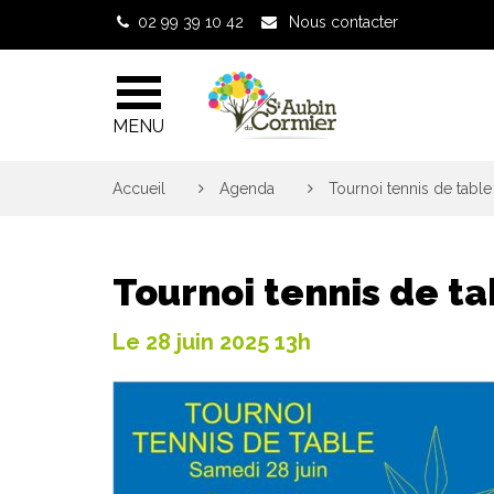
Gestion des traceurs
02 99 39 10 42
Nous contacter
MENU
Accueil
>
Agenda
>
Tournoi tennis de table
Tournoi tennis de ta
Le
28
juin
2025
13h