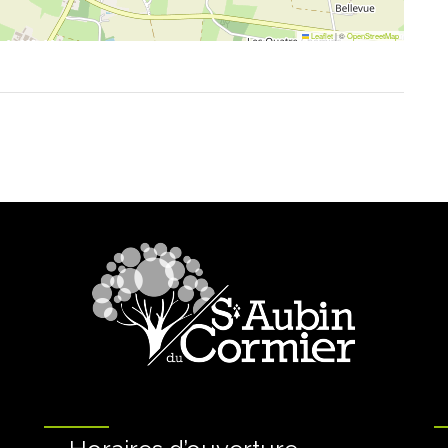
Leaflet
|
©
OpenStreetMap