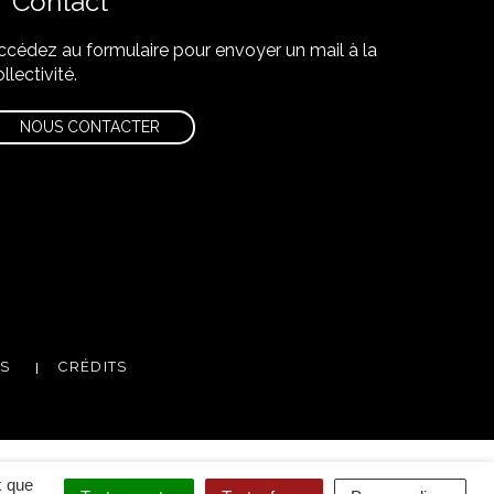
Contact
ccédez au formulaire pour envoyer un mail à la
llectivité.
NOUS CONTACTER
m
utube
ES
CRÉDITS
x que