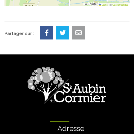
Leaflet
|
©
OpenStreetMap
Partager sur :
Adresse