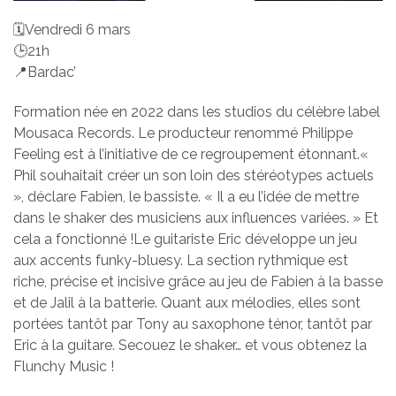
🗓️Vendredi 6 mars
🕒21h
📍Bardac’
Formation née en 2022 dans les studios du célèbre label
Mousaca Records. Le producteur renommé Philippe
Feeling est à l’initiative de ce regroupement étonnant.«
Phil souhaitait créer un son loin des stéréotypes actuels
», déclare Fabien, le bassiste. « Il a eu l’idée de mettre
dans le shaker des musiciens aux influences variées. » Et
cela a fonctionné !Le guitariste Eric développe un jeu
aux accents funky-bluesy. La section rythmique est
riche, précise et incisive grâce au jeu de Fabien à la basse
et de Jalil à la batterie. Quant aux mélodies, elles sont
portées tantôt par Tony au saxophone ténor, tantôt par
Eric à la guitare. Secouez le shaker… et vous obtenez la
Flunchy Music !