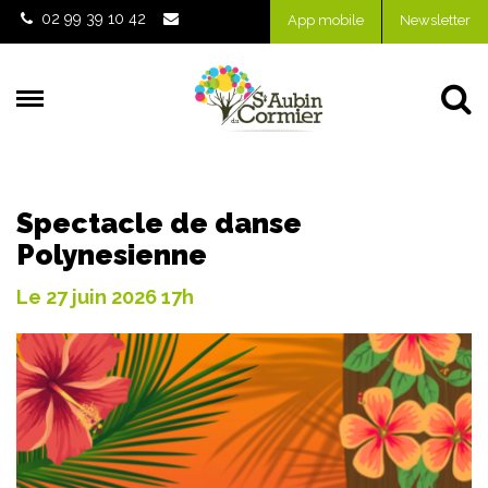
Gestion des traceurs
02 99 39 10 42
App mobile
Newsletter
Al
Spectacle de danse
Polynesienne
Le
27
juin
2026
17h