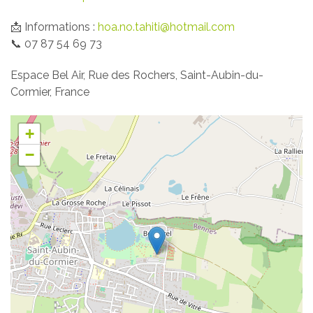
📩 Informations :
hoa.no.tahiti@hotmail.com
📞 07 87 54 69 73
Espace Bel Air, Rue des Rochers, Saint-Aubin-du-
Cormier, France
+
−