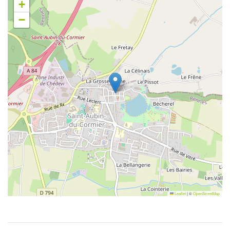
+
−
Leaflet
|
©
OpenStreetMap