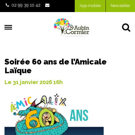
Gestion des traceurs
02 99 39 10 42
App mobile
Newsletter
Al
Soirée 60 ans de l’Amicale
Laïque
Le
31
janvier
2026
16h