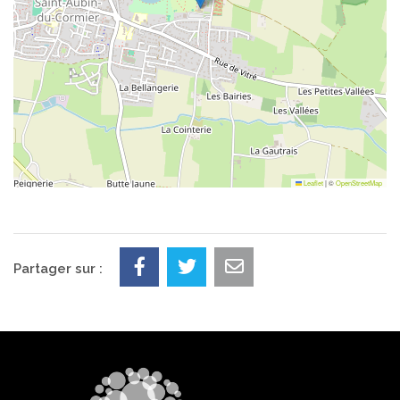
Leaflet
|
©
OpenStreetMap
Partager sur :