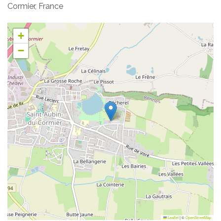
Cormier, France
+
−
Leaflet
|
©
OpenStreetMap