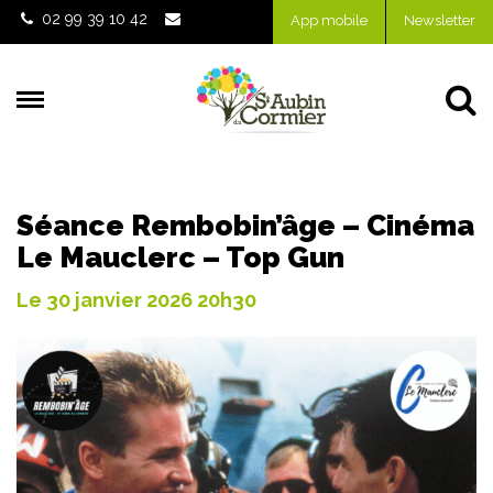
Gestion des traceurs
02 99 39 10 42
App mobile
Newsletter
Al
Séance Rembobin’âge – Cinéma
Le Mauclerc – Top Gun
Le
30
janvier
2026
20h30