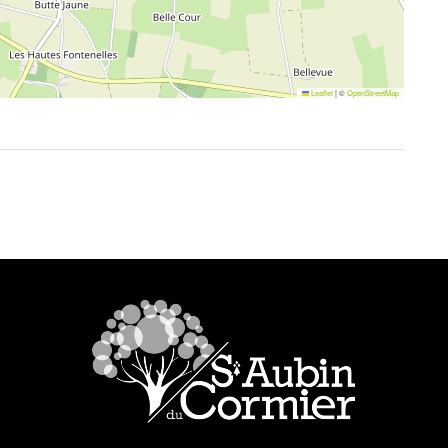
Leaflet
|
©
OpenStreetMap