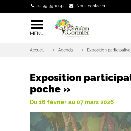
Gestion des traceurs
02 99 39 10 42
Nous contacter
MENU
Accueil
>
Agenda
>
Exposition participati
Exposition participa
poche »
Du
16
février
au
07
mars
2026