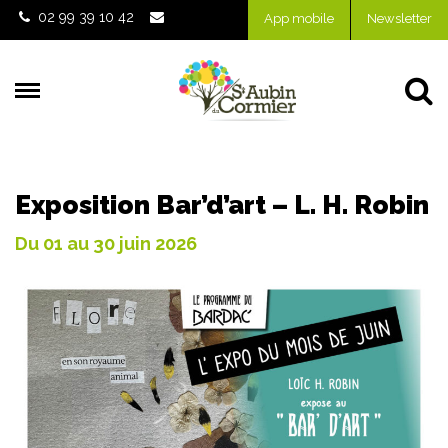
Gestion des traceurs
02 99 39 10 42
App mobile
Newsletter
Al
Exposition Bar’d’art – L. H. Robin
Du
01
au
30
juin
2026