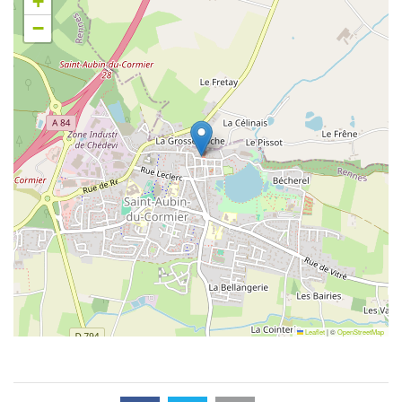
+
−
Leaflet
|
©
OpenStreetMap