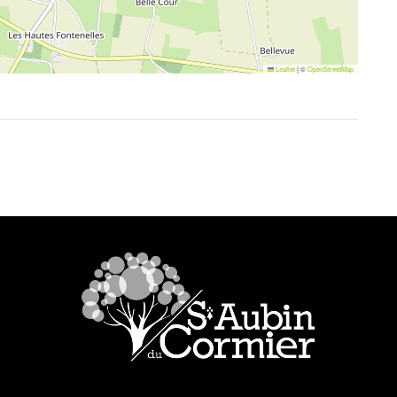
Leaflet
|
©
OpenStreetMap