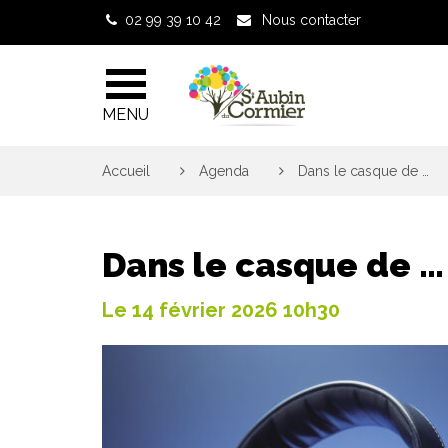
Gestion des traceurs
02 99 39 10 42
Nous contacter
MENU
Accueil
>
Agenda
>
Dans le casque de …
Dans le casque de …
Le
14
février
2026
10h30