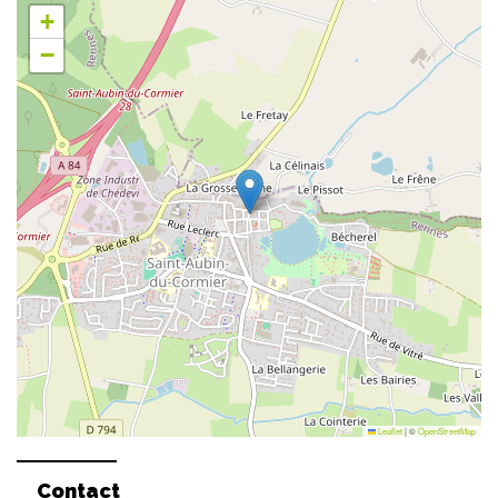
+
−
Leaflet
|
©
OpenStreetMap
Contact