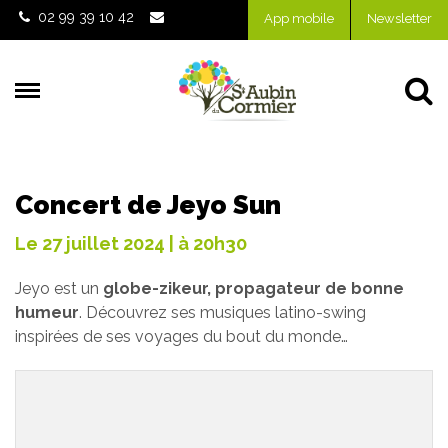
Gestion des traceurs
02 99 39 10 42
App mobile
Newsletter
Al
Concert de Jeyo Sun
Le
27
juillet
2024
| à 20h30
Jeyo est un
globe-zikeur, propagateur de bonne
humeur
. Découvrez ses musiques latino-swing
inspirées de ses voyages du bout du monde…