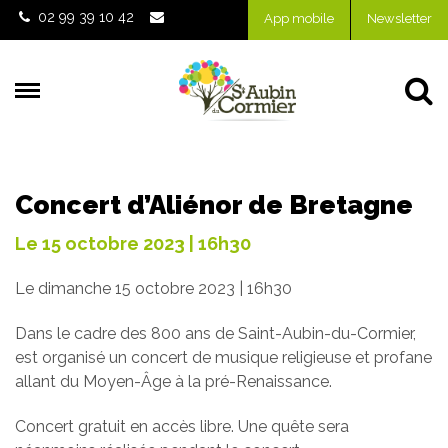
Gestion des traceurs
02 99 39 10 42
App mobile
Newsletter
Al
Concert d’Aliénor de Bretagne
Le
15
octobre
2023
| 16h30
Le dimanche
15
octobre
2023
| 16h30
Dans le cadre des 800 ans de Saint-Aubin-du-Cormier,
est organisé un concert de musique religieuse et profane
allant du Moyen-Âge à la pré-Renaissance.
Concert gratuit en accès libre. Une quête sera