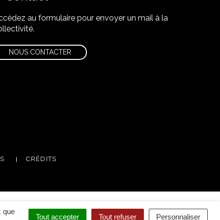
ccédez au formulaire pour envoyer un mail à la
llectivité.
NOUS CONTACTER
m
utube
ES
CRÉDITS
x que
Tout accepter
Tout refuser
Personnaliser