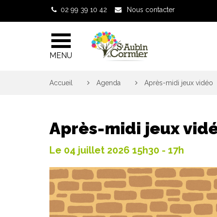
Gestion des traceurs
02 99 39 10 42
Nous contacter
MENU
Accueil
>
Agenda
>
Après-midi jeux vidéo
Après-midi jeux vid
Le
04
juillet
2026
15h30 - 17h