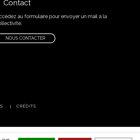
Contact
ccédez au formulaire pour envoyer un mail à la
llectivité.
NOUS CONTACTER
m
utube
ES
CRÉDITS
x que