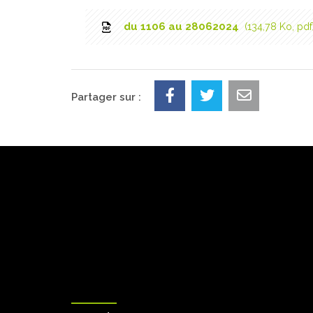
du 1106 au 28062024
134,78 Ko, pdf
Partager sur :