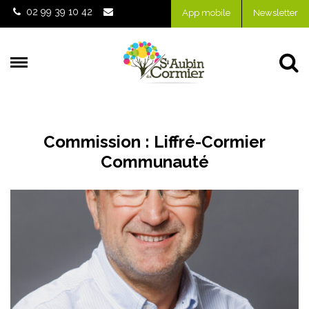
Gestion des traceurs
02 99 39 10 42
App mobile
Newsletter
Al
Commission :
Liffré-Cormier
Communauté