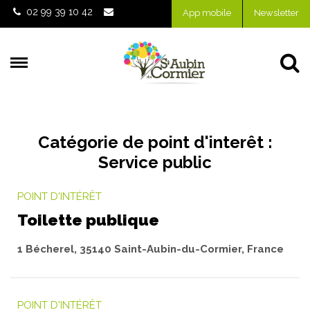
Gestion des traceurs
02 99 39 10 42
App mobile
Newsletter
Al
Catégorie de point d'interêt :
Service public
POINT D'INTÉRÊT
Toilette publique
1 Bécherel, 35140 Saint-Aubin-du-Cormier, France
POINT D'INTÉRÊT