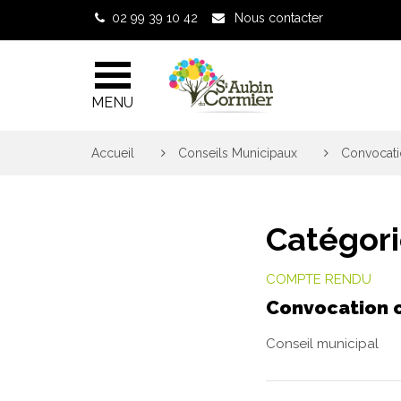
Gestion des traceurs
02 99 39 10 42
Nous contacter
MENU
Accueil
>
Conseils Municipaux
>
Convocati
Catégori
COMPTE RENDU
Convocation c
Conseil municipal