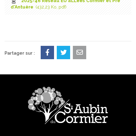
2025-46 Reseau EU aLLées Cormier et Pré
d'Antuère
432,23
Ko
, pdf
Partager sur :