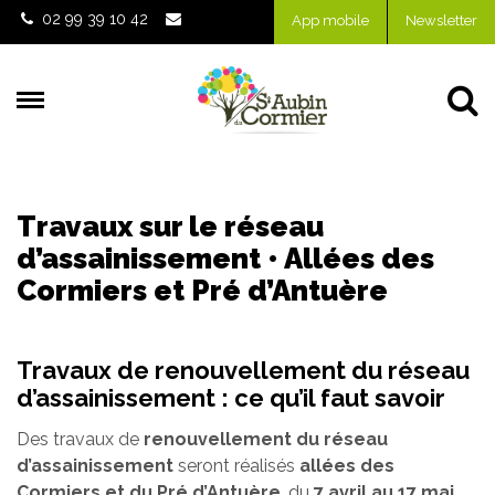
Gestion des traceurs
02 99 39 10 42
App mobile
Newsletter
Al
Travaux sur le réseau
d’assainissement • Allées des
Cormiers et Pré d’Antuère
Travaux de renouvellement du réseau
d’assainissement : ce qu’il faut savoir
Des travaux de
renouvellement du réseau
d’assainissement
seront réalisés
allées des
Cormiers et du Pré d’Antuère
, du
7 avril au 17 mai