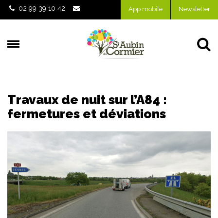
Gestion des traceurs
02 99 39 10 42
App mobile
Newsletter
Al
Travaux de nuit sur l’A84 :
fermetures et déviations