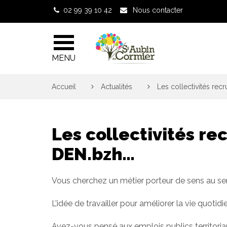
Gestion des traceurs
02 99 39 10 42
Nous contacter
MENU
Accueil
>
Actualités
>
Les collectivités rec
Les collectivités re
DEN.bzh…
Vous cherchez un métier porteur de sens au serv
L’idée de travailler pour améliorer la vie quot
Avez-vous pensé aux emplois publics territoria