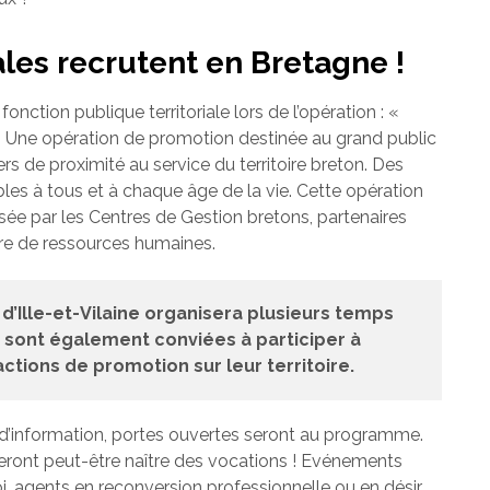
iales recrutent en Bretagne !
fonction publique territoriale lors de l’opération : «
». Une opération de promotion destinée au grand public
ers de proximité au service du territoire breton. Des
es à tous et à chaque âge de la vie. Cette opération
ée par les Centres de Gestion bretons, partenaires
ère de ressources humaines.
n d’Ille-et-Vilaine organisera plusieurs temps
t sont également conviées à participer à
ctions de promotion sur leur territoire.
 d’information, portes ouvertes seront au programme.
ront peut-être naître des vocations ! Evénements
i, agents en reconversion professionnelle ou en désir