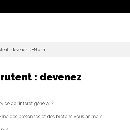
rutent : devenez DEN.bzh…
crutent : devenez
ice de l’intérêt général ?
idienne des bretonnes et des bretons vous anime ?
ux ?