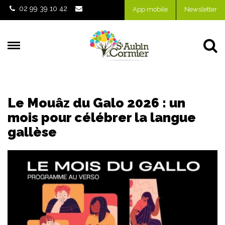
Gestion des traceurs
02 99 39 10 42
App mobile
Newsletter
Al
Le Mouâz du Galo 2026 : un
mois pour célébrer la langue
gallèse