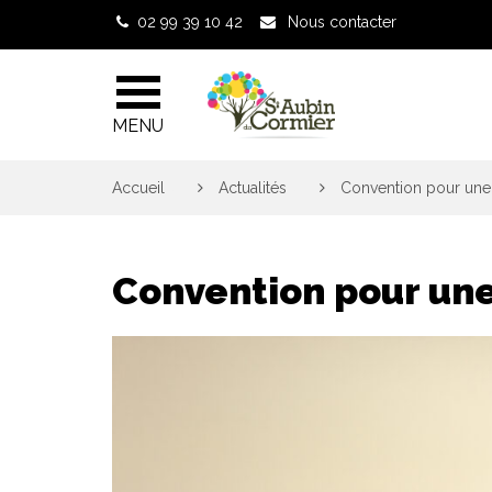
Gestion des traceurs
02 99 39 10 42
Nous contacter
MENU
Accueil
>
Actualités
>
Convention pour une 
Convention pour une