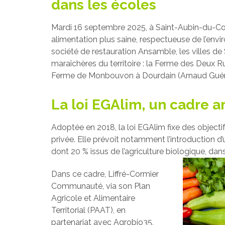
dans les écoles
Mardi 16 septembre 2025, à Saint-Aubin-du-Cor
alimentation plus saine, respectueuse de l’enviro
société de restauration Ansamble, les villes d
maraîchères du territoire : la Ferme des Deux Ru
Ferme de Monbouvon à Dourdain (Arnaud Guéri
La loi EGAlim, un cadre 
Adoptée en 2018, la loi EGAlim fixe des objectif
privée. Elle prévoit notamment l’introduction d
dont 20 % issus de l’agriculture biologique, dan
Dans ce cadre, Liffré-Cormier
Communauté, via son Plan
Agricole et Alimentaire
Territorial (PAAT), en
partenariat avec Agrobio35,