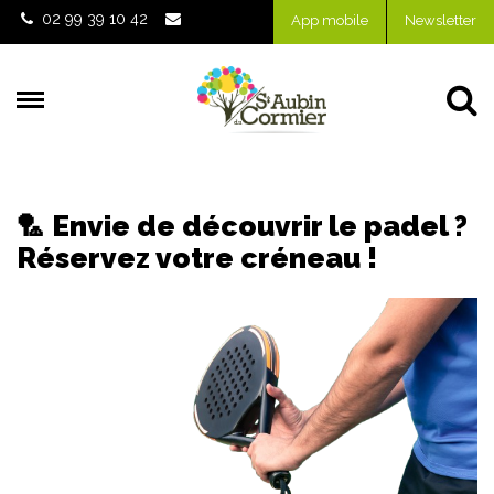
Gestion des traceurs
02 99 39 10 42
App mobile
Newsletter
Al
🏸 Envie de découvrir le padel ?
Réservez votre créneau !